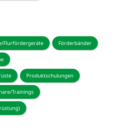
e/Flurfördergeräte
Förderbänder
he
rüste
Produktschulungen
nare/Trainings
rüstung)