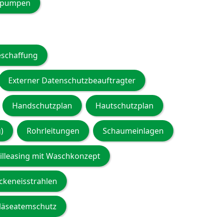
lpumpen
eschaffung
Externer Datenschutzbeauftragter
Handschutzplan
Hautschutzplan
)
Rohrleitungen
Schaumeinlagen
tilleasing mit Waschkonzept
ckeneisstrahlen
läseatemschutz