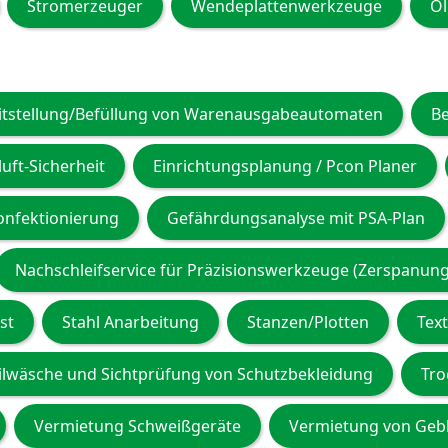
Stromerzeuger
Wendeplattenwerkzeuge
Ö
itstellung/Befüllung von Warenausgabeautomaten
B
uft-Sicherheit
Einrichtungsplanung / Pcon Planer
nfektionierung
Gefährdungsanalyse mit PSA-Plan
Nachschleifservice für Präzisionswerkzeuge (Zerspanung
st
Stahl Anarbeitung
Stanzen/Plotten
Tex
ilwäsche und Sichtprüfung von Schutzbekleidung
Tro
Vermietung Schweißgeräte
Vermietung von Geb