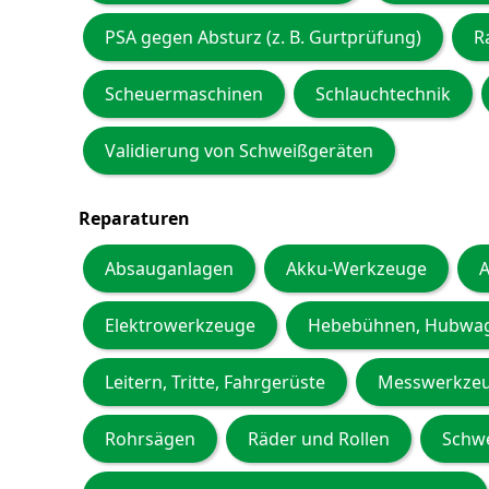
PSA gegen Absturz (z. B. Gurtprüfung)
R
Scheuermaschinen
Schlauchtechnik
Validierung von Schweißgeräten
Reparaturen
Absauganlagen
Akku-Werkzeuge
A
Elektrowerkzeuge
Hebebühnen, Hubwa
Leitern, Tritte, Fahrgerüste
Messwerkze
Rohrsägen
Räder und Rollen
Schwe