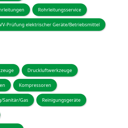
hrleitungen
Rohrleitungsservice
VV-Prüfung elektrischer Geräte/Betriebsmittel
zeuge
Druckluftwerkzeuge
gen
Kompressoren
g/Sanitär/Gas
Reinigungsgeräte