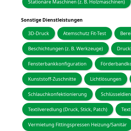
Stationäre Maschinen (z. B. Holzmaschinen)
Sonstige Dienstleistungen
3D-Druck
Atemschutz Fit-Test
Bere
Beschichtungen (z. B. Werkzeuge)
Druckl
Fensterbankkonfiguration
Förderbandko
Kunststoff-Zuschnitte
Lichtlösungen
Schlauchkonfektionierung
Schlüsseldien
Textilveredlung (Druck, Stick, Patch)
Text
Vermietung Fittingspressen Heizung/Sanitär