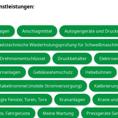
enstleistungen:
lagen
Anschlagmittel
Autogengeräte und Druck
eitstechnische Wiederholungsprüfung für Schweißmaschi
Drehmomentschlüssel
Druckbehälter
Elektrow
rnanlagen
Gebläseatemschutz
Hebebühnen
Kabeltrommel (mobile Stromversorgung)
Kalibrierun
igte Fenster, Türen, Tore
Krananlagen
Krane un
tte, Fahrgerüste
Meine Wartung
Pressgeräte Sa