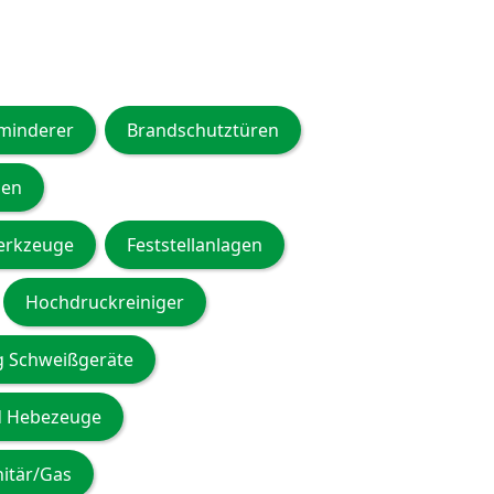
minderer
Brandschutztüren
nen
erkzeuge
Feststellanlagen
Hochdruckreiniger
g Schweißgeräte
d Hebezeuge
nitär/Gas