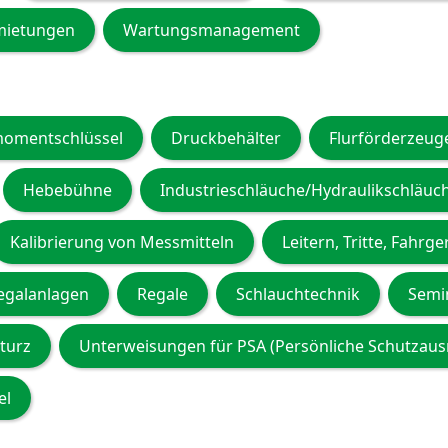
mietungen
Wartungsmanagement
omentschlüssel
Druckbehälter
Flurförderzeug
Hebebühne
Industrieschläuche/Hydraulikschläuc
Kalibrierung von Messmitteln
Leitern, Tritte, Fahrge
egalanlagen
Regale
Schlauchtechnik
Semi
turz
Unterweisungen für PSA (Persönliche Schutzaus
el