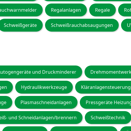
auchwarnmelder
Regalanlagen
Regale
Ro
Schweißgeräte
Schweißrauchabsaugungen
U
utogengeräte und Druckminderer
Drehmomentwerk
gen
Hydraulikwerkzeuge
Kläranlagensteuerun
uge
Plasmaschneidanlagen
Pressgeräte Heizun
iß- und Schneidanlagen/brennern
Schweißtechnik