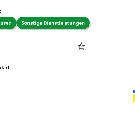
:
turen
Sonstige Dienstleistungen
edarf